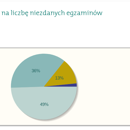
 na liczbę niezdanych egzaminów
36%
13%
49%