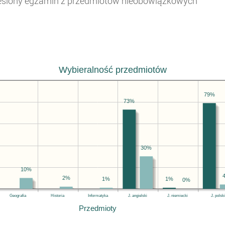
reślony egzamin z przedmiotów nieobowiązkowych
Wybieralność przedmiotów
79%
73%
30%
10%
2%
1%
1%
0%
Geografia
Historia
Informatyka
J. angielski
J. niemiecki
J. polski
Przedmioty