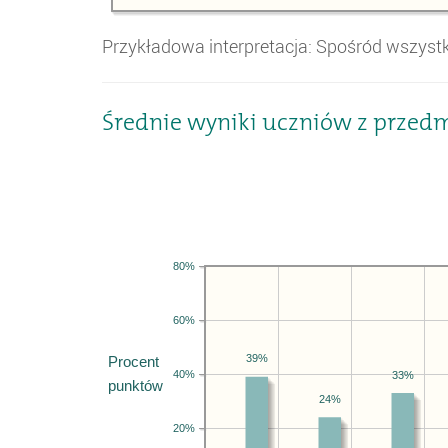
Przykładowa interpretacja: Spośród wszys
Średnie wyniki uczniów z przed
80%
60%
39%
Procent
40%
33%
punktów
24%
20%