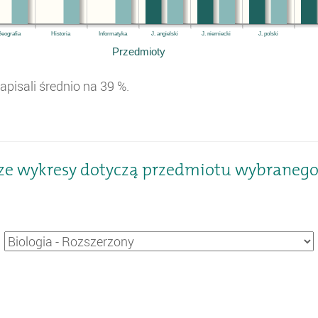
eografia
Historia
Informatyka
J. angielski
J. niemiecki
J. polski
Przedmioty
apisali średnio na
39
%.
ze wykresy dotyczą przedmiotu wybranego z