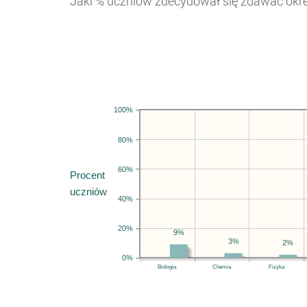
Jaki % uczniów zdecydował się zdawać ok
100%
80%
60%
Procent
uczniów
40%
20%
9%
3%
2%
0%
Biologia
Chemia
Fizyka