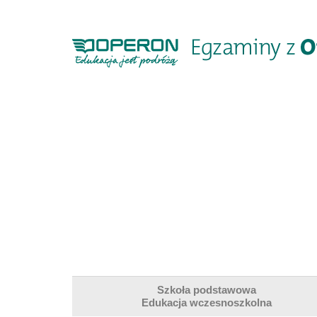
Operon.pl
-
edukacja
Nowości
jest
Operon
podróżą
Szkoła podstawowa
Edukacja wczesnoszkolna