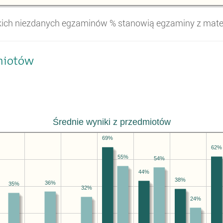
tkich niezdanych egzaminów
% stanowią egzaminy z
mate
miotów
Średnie wyniki z przedmiotów
69%
62%
55%
54%
44%
38%
36%
35%
32%
24%