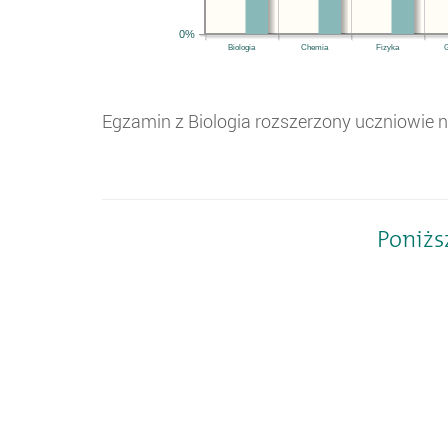
0%
Biologia
Chemia
Fizyka
G
Egzamin z
Biologia rozszerzony
uczniowie n
Poniżs