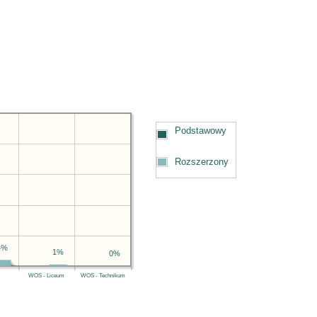
Podstawowy
Rozszerzony
4%
1%
0%
WOS - Liceum
WOS - Technikum