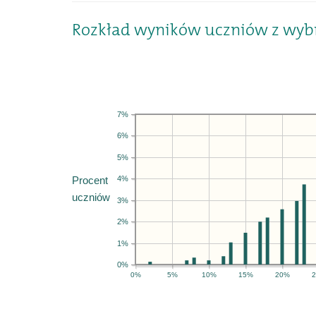
Rozkład wyników uczniów z wyb
7%
6%
5%
4%
Procent
uczniów
3%
2%
1%
0%
0%
5%
10%
15%
20%